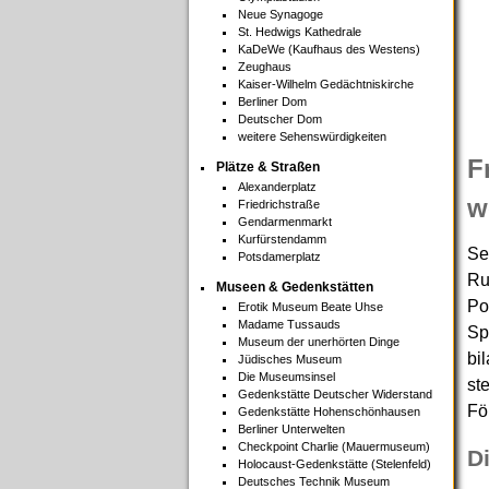
Neue Synagoge
St. Hedwigs Kathedrale
KaDeWe (Kaufhaus des Westens)
Zeughaus
Kaiser-Wilhelm Gedächtniskirche
Berliner Dom
Deutscher Dom
weitere Sehenswürdigkeiten
F
Plätze & Straßen
Alexanderplatz
w
Friedrichstraße
Gendarmenmarkt
Kurfürstendamm
Se
Potsdamerplatz
Ru
Museen & Gedenkstätten
Po
Erotik Museum Beate Uhse
Madame Tussauds
Sp
Museum der unerhörten Dinge
bi
Jüdisches Museum
Die Museumsinsel
st
Gedenkstätte Deutscher Widerstand
Fö
Gedenkstätte Hohenschönhausen
Berliner Unterwelten
Checkpoint Charlie (Mauermuseum)
Di
Holocaust-Gedenkstätte (Stelenfeld)
Deutsches Technik Museum