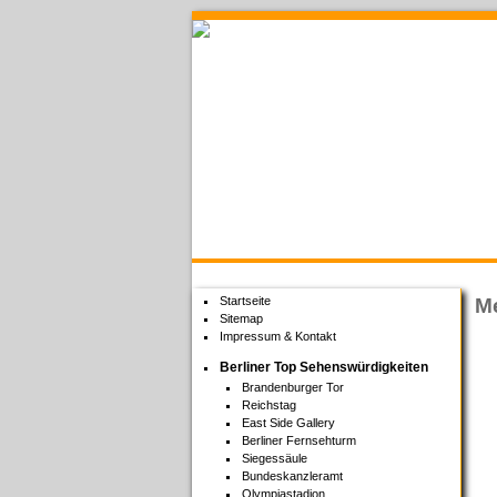
Welcome to Berlin
Startseite
Me
Sitemap
Impressum & Kontakt
Berliner Top Sehenswürdigkeiten
Brandenburger Tor
Reichstag
East Side Gallery
Berliner Fernsehturm
Siegessäule
Bundeskanzleramt
Olympiastadion