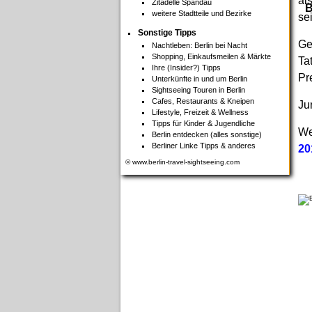
al
Zitadelle Spandau
B
weitere Stadtteile und Bezirke
se
Sonstige Tipps
Ge
Nachtleben: Berlin bei Nacht
Shopping, Einkaufsmeilen & Märkte
Ta
Ihre (Insider?) Tipps
Pr
Unterkünfte in und um Berlin
Sightseeing Touren in Berlin
Cafes, Restaurants & Kneipen
Ju
Lifestyle, Freizeit & Wellness
Tipps für Kinder & Jugendliche
We
Berlin entdecken (alles sonstige)
Berliner Linke Tipps & anderes
20
© www.berlin-travel-sightseeing.com