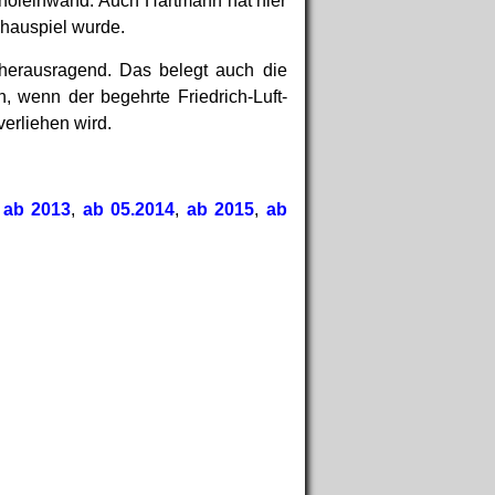
inoleinwand. Auch Hartmann hat hier
chauspiel wurde.
s herausragend. Das belegt auch die
, wenn der begehrte Friedrich-Luft-
verliehen wird.
,
ab 2013
,
ab 05.2014
,
ab 2015
,
ab