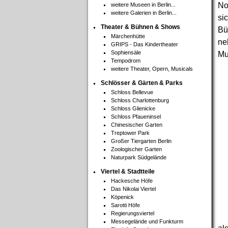
No
weitere Museen in Berlin...
weitere Galerien in Berlin...
si
Theater & Bühnen & Shows
Bü
Märchenhütte
ne
GRIPS - Das Kindertheater
Sophiensäle
Mus
Tempodrom
weitere Theater, Opern, Musicals
Schlösser & Gärten & Parks
Schloss Bellevue
Schloss Charlottenburg
Schloss Glienicke
Schloss Pfaueninsel
Chinesischer Garten
Treptower Park
Großer Tiergarten Berlin
Zoologischer Garten
Naturpark Südgelände
Viertel & Stadtteile
Hackesche Höfe
Das Nikolai Viertel
Köpenick
Sarotti Höfe
Regierungsviertel
Messegelände und Funkturm