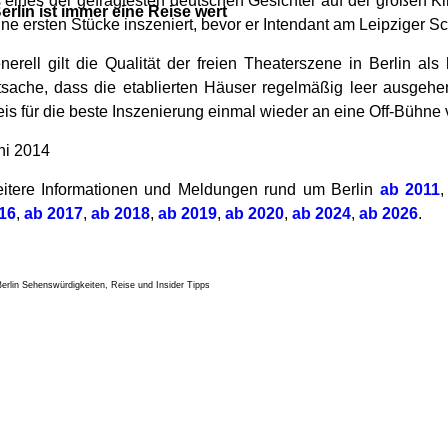
s eines der gefragtesten deutschen Gesichter auf der großen K
erlin ist immer eine Reise wert
ine ersten Stücke inszeniert, bevor er Intendant am Leipziger S
nerell gilt die Qualität der freien Theaterszene in Berlin al
tsache, dass die etablierten Häuser regelmäßig leer ausgehen
eis für die beste Inszenierung einmal wieder an eine Off-Bühne 
ni 2014
itere Informationen und Meldungen rund um Berlin
ab 2011
16
,
ab 2017
,
ab 2018
,
ab 2019
,
ab 2020
,
ab 2024
,
ab 2026
.