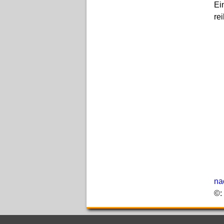
Ei
re
na
©: