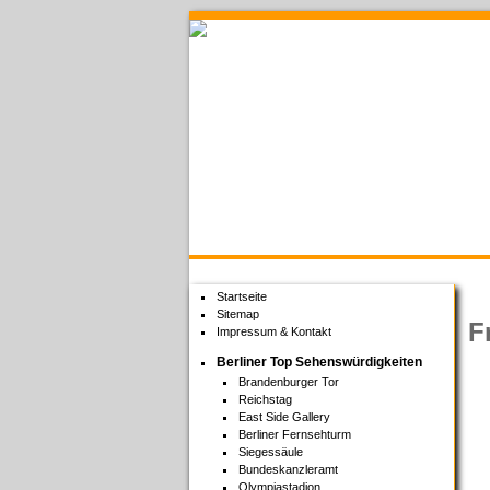
Welcome to Berlin
Startseite
Sitemap
F
Impressum & Kontakt
Berliner Top Sehenswürdigkeiten
Brandenburger Tor
Reichstag
East Side Gallery
Berliner Fernsehturm
Siegessäule
Bundeskanzleramt
Olympiastadion