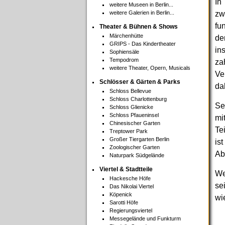
In
weitere Museen in Berlin...
weitere Galerien in Berlin...
zw
fu
Theater & Bühnen & Shows
Märchenhütte
de
GRIPS - Das Kindertheater
in
Sophiensäle
Tempodrom
z
weitere Theater, Opern, Musicals
Ve
Schlösser & Gärten & Parks
da
Schloss Bellevue
Schloss Charlottenburg
Se
Schloss Glienicke
Schloss Pfaueninsel
mi
Chinesischer Garten
Te
Treptower Park
Großer Tiergarten Berlin
is
Zoologischer Garten
Ab
Naturpark Südgelände
Viertel & Stadtteile
We
Hackesche Höfe
se
Das Nikolai Viertel
Köpenick
wi
Sarotti Höfe
Regierungsviertel
Messegelände und Funkturm