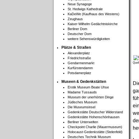
Neue Synagoge
St. Hedwigs Kathedrale
KaDeWe (Kaufhaus des Westens)
Zeughaus
Kaiser-Wilhelm Gedächtniskirche
Berliner Dom
Deutscher Dom
weitere Sehenswürdigkeiten
Plätze & Straßen
Alexanderplatz
Friedrichstraße
Gendarmenmarkt
Quel
Kurfürstendamm
Potsdamerplatz
Museen & Gedenkstätten
Di
Erotik Museum Beate Uhse
ga
Madame Tussauds
Museum der unerhörten Dinge
fü
Jüdisches Museum
ei
Die Museumsinsel
Gedenkstätte Deutscher Widerstand
we
Gedenkstätte Hohenschönhausen
de
Berliner Unterwelten
Checkpoint Charlie (Mauermuseum)
he
Holocaust-Gedenkstätte (Stelenfeld)
Deutsches Technik Museum