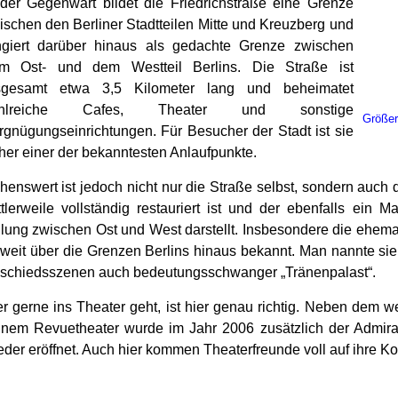
 der Gegenwart bildet die Friedrichstraße eine Grenze
ischen den Berliner Stadtteilen Mitte und Kreuzberg und
ngiert darüber hinaus als gedachte Grenze zwischen
m Ost- und dem Westteil Berlins. Die Straße ist
sgesamt etwa 3,5 Kilometer lang und beheimatet
ahlreiche Cafes, Theater und sonstige
Größer
rgnügungseinrichtungen. Für Besucher der Stadt ist sie
her einer der bekanntesten Anlaufpunkte.
henswert ist jedoch nicht nur die Straße selbst, sondern auch 
ttlerweile vollständig restauriert ist und der ebenfalls ein
ilung zwischen Ost und West darstellt. Insbesondere die ehema
t weit über die Grenzen Berlins hinaus bekannt. Man nannte sie
schiedsszenen auch bedeutungsschwanger „Tränenpalast“.
r gerne ins Theater geht, ist hier genau richtig. Neben dem we
inem Revuetheater wurde im Jahr 2006 zusätzlich der Admiral
eder eröffnet. Auch hier kommen Theaterfreunde voll auf ihre Ko