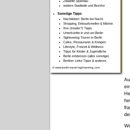
Zitadelle Spandau
weitere Stadtteile und Bezirke
Sonstige Tipps
Nachtleben: Berlin bei Nacht
Shopping, Einkaufsmeilen & Märkte
Ihre (Insider?) Tipps
Unterkünfte in und um Berlin
Sightseeing Touren in Berlin
Cafes, Restaurants & Kneipen
Lifestyle, Freizeit & Wellness
Tipps für Kinder & Jugendliche
Berlin entdecken (alles sonstige)
Berliner Linke Tipps & anderes
© www.berlin-travel-sightseeing.com
Au
ei
He
he
fr
de
We