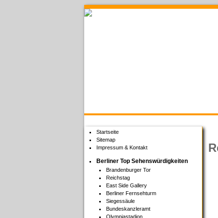
Welcome to Berlin
Startseite
Sitemap
R
Impressum & Kontakt
Berliner Top Sehenswürdigkeiten
Brandenburger Tor
Reichstag
East Side Gallery
Berliner Fernsehturm
Siegessäule
Bundeskanzleramt
Olympiastadion