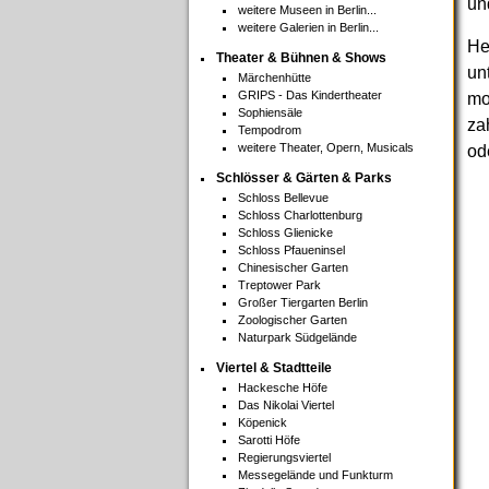
un
weitere Museen in Berlin...
weitere Galerien in Berlin...
He
Theater & Bühnen & Shows
un
Märchenhütte
GRIPS - Das Kindertheater
mo
Sophiensäle
za
Tempodrom
weitere Theater, Opern, Musicals
od
Schlösser & Gärten & Parks
Schloss Bellevue
Schloss Charlottenburg
Schloss Glienicke
Schloss Pfaueninsel
Chinesischer Garten
Treptower Park
Großer Tiergarten Berlin
Zoologischer Garten
Naturpark Südgelände
Viertel & Stadtteile
Hackesche Höfe
Das Nikolai Viertel
Köpenick
Sarotti Höfe
Regierungsviertel
Messegelände und Funkturm