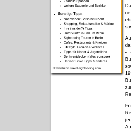
Zitadelle Spandau
Da
weitere Stadtteile und Bezirke
ne
Sonstige Tipps
Nachtleben: Berlin bei Nacht
eh
Shopping, Einkaufsmeilen & Märkte
so
Ihre (Insider?) Tipps
Unterkünfte in und um Berlin
Au
Sightseeing Touren in Berlin
Cafes, Restaurants & Kneipen
da
Lifestyle, Freizeit & Wellness
- 
Tipps für Kinder & Jugendliche
Berlin entdecken (alles sonstige)
Bu
Berliner Linke Tipps & anderes
so
© www.berlin-travel-sightseeing.com
19
Bu
zu
Re
Fü
Re
je
Ab