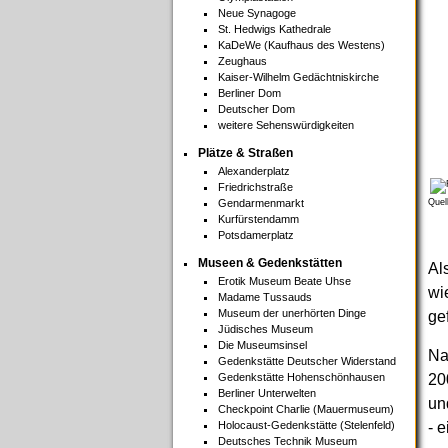
Neue Synagoge
St. Hedwigs Kathedrale
KaDeWe (Kaufhaus des Westens)
Zeughaus
Kaiser-Wilhelm Gedächtniskirche
Berliner Dom
Deutscher Dom
weitere Sehenswürdigkeiten
Plätze & Straßen
Alexanderplatz
Friedrichstraße
Gendarmenmarkt
Quel
Kurfürstendamm
Potsdamerplatz
Museen & Gedenkstätten
Al
Erotik Museum Beate Uhse
wi
Madame Tussauds
Museum der unerhörten Dinge
ge
Jüdisches Museum
Die Museumsinsel
Na
Gedenkstätte Deutscher Widerstand
Gedenkstätte Hohenschönhausen
20
Berliner Unterwelten
un
Checkpoint Charlie (Mauermuseum)
Holocaust-Gedenkstätte (Stelenfeld)
- 
Deutsches Technik Museum