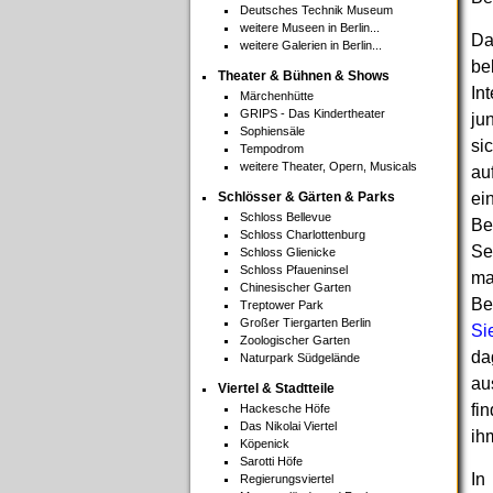
Deutsches Technik Museum
weitere Museen in Berlin...
Da
weitere Galerien in Berlin...
be
Theater & Bühnen & Shows
In
Märchenhütte
GRIPS - Das Kindertheater
ju
Sophiensäle
si
Tempodrom
weitere Theater, Opern, Musicals
au
Schlösser & Gärten & Parks
ei
Schloss Bellevue
Be
Schloss Charlottenburg
Se
Schloss Glienicke
Schloss Pfaueninsel
ma
Chinesischer Garten
B
Treptower Park
Großer Tiergarten Berlin
Si
Zoologischer Garten
da
Naturpark Südgelände
au
Viertel & Stadtteile
fi
Hackesche Höfe
Das Nikolai Viertel
ihm
Köpenick
Sarotti Höfe
In
Regierungsviertel