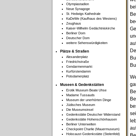
Olympiastadion
be
Neue Synagoge
Be
St. Hedwigs Kathedrale
KaDeWe (Kaufhaus des Westens)
be
Zeughaus
Ge
Kaiser-Wilhelm Gedächtniskirche
Berliner Dom
un
Deutscher Dom
au
weitere Sehenswürdigkeiten
De
Plätze & Straßen
Alexanderplatz
Bu
Friedrichstraße
Bu
Gendarmenmarkt
Kurfürstendamm
Potsdamerplatz
Wer
ga
Museen & Gedenkstätten
Erotik Museum Beate Uhse
Be
Madame Tussauds
Be
Museum der unerhörten Dinge
Jüdisches Museum
be
Die Museumsinsel
se
Gedenkstätte Deutscher Widerstand
Gedenkstätte Hohenschönhausen
le
Berliner Unterwelten
au
Checkpoint Charlie (Mauermuseum)
Holocaust-Gedenkstätte (Stelenfeld)
Be