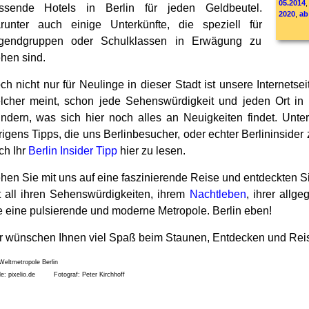
05.2014
ssende Hotels in Berlin für jeden Geldbeutel.
2020
,
ab
runter auch einige Unterkünfte, die speziell für
gendgruppen oder Schulklassen in Erwägung zu
ehen sind.
ch nicht nur für Neulinge in dieser Stadt ist unsere Internets
lcher meint, schon jede Sehenswürdigkeit und jeden Ort in 
ndern, was sich hier noch alles an Neuigkeiten findet. Unter 
rigens Tipps, die uns Berlinbesucher, oder echter Berlininsider 
ch Ihr
Berlin Insider Tipp
hier zu lesen.
hen Sie mit uns auf eine faszinierende Reise und entdeckten Si
t all ihren Sehenswürdigkeiten, ihrem
Nachtleben
, ihrer allg
e eine pulsierende und moderne Metropole. Berlin eben!
r wünschen Ihnen viel Spaß beim Staunen, Entdecken und Rei
le: pixelio.de Fotograf: Peter Kirchhoff