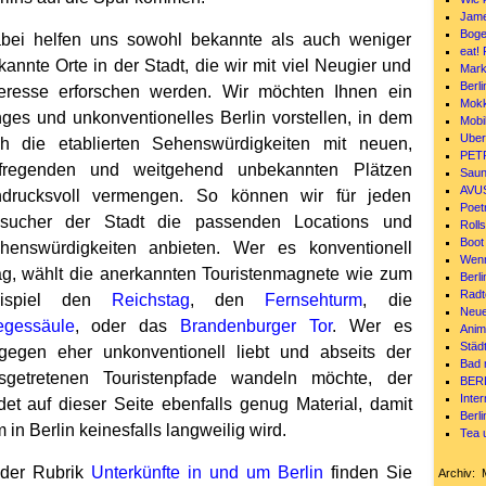
Jame
Boge
bei helfen uns sowohl bekannte als auch weniger
eat!
kannte Orte in der Stadt, die wir mit viel Neugier und
Mark
Berl
teresse erforschen werden. Wir möchten Ihnen ein
Mokk
nges und unkonventionelles Berlin vorstellen, in dem
Mobil
Uber
ch die etablierten Sehenswürdigkeiten mit neuen,
PETR
fregenden und weitgehend unbekannten Plätzen
Sauna
AVUS
ndrucksvoll vermengen. So können wir für jeden
Poetr
sucher der Stadt die passenden Locations und
Rolls
Boot
henswürdigkeiten anbieten. Wer es konventionell
Wenn
g, wählt die anerkannten Touristenmagnete wie zum
Berli
Radt
eispiel den
Reichstag
, den
Fernsehturm
, die
Neue
egessäule
, oder das
Brandenburger Tor
. Wer es
Anime
Städ
gegen eher unkonventionell liebt und abseits der
Bad m
sgetretenen Touristenpfade wandeln möchte, der
BERL
Inter
ndet auf dieser Seite ebenfalls genug Material, damit
Berl
 in Berlin keinesfalls langweilig wird.
Tea 
 der Rubrik
Unterkünfte in und um Berlin
finden Sie
Archiv: