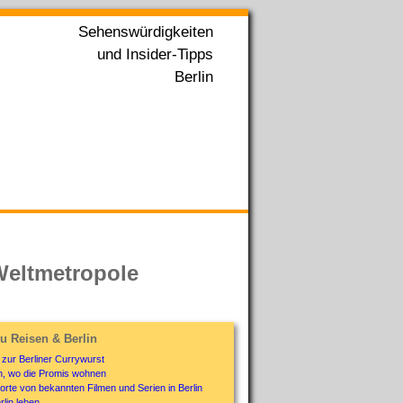
Sehenswürdigkeiten
und Insider-Tipps
Berlin
Weltmetropole
u Reisen & Berlin
 zur Berliner Currywurst
in, wo die Promis wohnen
orte von bekannten Filmen und Serien in Berlin
rlin leben