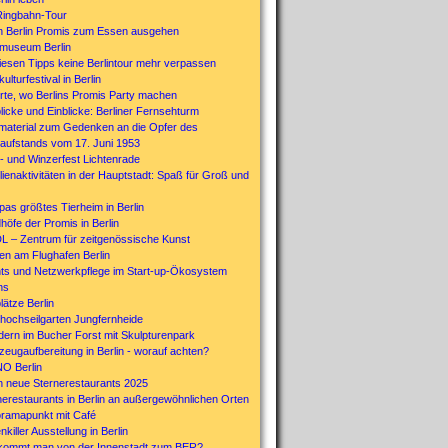
Ringbahn-Tour
n Berlin Promis zum Essen ausgehen
museum Berlin
diesen Tipps keine Berlintour mehr verpassen
kulturfestival in Berlin
rte, wo Berlins Promis Party machen
licke und Einblicke: Berliner Fernsehturm
material zum Gedenken an die Opfer des
aufstands vom 17. Juni 1953
- und Winzerfest Lichtenrade
ienaktivitäten in der Hauptstadt: Spaß für Groß und
pas größtes Tierheim in Berlin
höfe der Promis in Berlin
L – Zentrum für zeitgenössische Kunst
en am Flughafen Berlin
ts und Netzwerkpflege im Start-up-Ökosystem
ns
plätze Berlin
hochseilgarten Jungfernheide
ern im Bucher Forst mit Skulpturenpark
zeugaufbereitung in Berlin - worauf achten?
O Berlin
in neue Sternerestaurants 2025
nerestaurants in Berlin an außergewöhnlichen Orten
ramapunkt mit Café
nkiller Ausstellung in Berlin
kommt man von der Innenstadt zum BER?