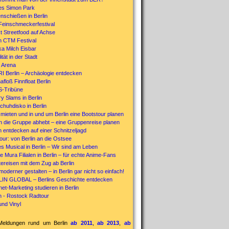
s Simon Park
nschießen in Berlin
 Feinschmeckerfestival
t Streetfood auf Achse
in CTM Festival
a Milch Eisbar
ität in der Stadt
 Arena
I Berlin – Archäologie entdecken
floß Finnfloat Berlin
-Tribüne
y Slams in Berlin
chuhdisko in Berlin
 mieten und in und um Berlin eine Bootstour planen
 die Gruppe abhebt – eine Gruppenreise planen
n entdecken auf einer Schnitzeljagd
our: von Berlin an die Ostsee
s Musical in Berlin – Wir sind am Leben
 Mura Filialen in Berlin – für echte Anime-Fans
tereisen mit dem Zug ab Berlin
oderner gestalten – in Berlin gar nicht so einfach!
IN GLOBAL – Berlins Geschichte entdecken
net-Marketing studieren in Berlin
in - Rostock Radtour
und Vinyl
 Meldungen rund um Berlin
ab 2011
,
ab 2013
,
ab