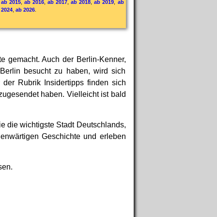
,
ab 2015
,
ab 2016
,
ab 2017
,
ab 2018
,
ab 2019
,
ab
 2024
,
ab 2026
.
eite gemacht. Auch der Berlin-Kenner,
Berlin besucht zu haben, wird sich
der Rubrik Insidertipps finden sich
zugesendet haben. Vielleicht ist bald
e die wichtigste Stadt Deutschlands,
egenwärtigen Geschichte und erleben
sen.