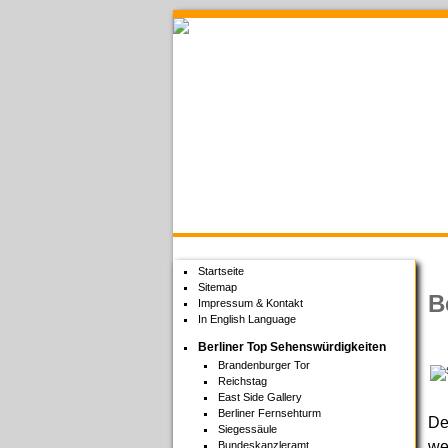
Welcome to Berlin
Startseite
Sitemap
B
Impressum & Kontakt
In English Language
Berliner Top Sehenswürdigkeiten
Brandenburger Tor
Reichstag
East Side Gallery
Berliner Fernsehturm
De
Siegessäule
we
Bundeskanzleramt