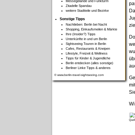
Messegelände und Funkturm
pa
Zitadelle Spandau
Da
weitere Stadtteile und Bezirke
Ju
Sonstige Tipps
Nachtleben: Berlin bei Nacht
zi
Shopping, Einkaufsmeilen & Märkte
Ihre (Insider?) Tipps
Do
Unterkünfte in und um Berlin
we
Sightseeing Touren in Berlin
Cafes, Restaurants & Kneipen
wu
Lifestyle, Freizeit & Wellness
üb
Tipps für Kinder & Jugendliche
Berlin entdecken (alles sonstige)
au
Berliner Linke Tipps & anderes
© www.berlin-travel-sightseeing.com
Ge
mi
Si
Wi
Quel