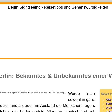
erlin: Bekanntes & Unbekanntes einer 
Würde man
News z
sowohl in ganz
Alles
Berl
utschland als auch im Ausland die Menschen fragen,
Dreh
lches die bedeutendste Stadt in Deutschland ist,
In Be