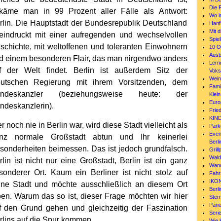
Die 
käme man in 99 Prozent aller Fälle als Antwort:
Wo i
rlin. Die Hauptstadt der Bundesrepublik Deutschland
Hanf
Mit 
eindruckt mit einer aufregenden und wechselvollen
Spiel
schichte, mit weltoffenen und toleranten Einwohnern
10 O
Ausb
d einem besonderen Flair, das man nirgendwo anders
Lern
f der Welt findet. Berlin ist außerdem Sitz der
Voks
Wein
utschen Regierung mit ihrem Vorsitzenden, dem
Famil
ndeskanzler (beziehungsweise heute: der
Klein
Euro
ndeskanzlerin).
Fried
KIND
 noch nie in Berlin war, wird diese Stadt vielleicht als
Park
Even
nz normale Großstadt abtun und Ihr keinerlei
Berli
sonderheiten beimessen. Das ist jedoch grundfalsch.
Grill
Wald
rlin ist nicht nur eine Großstadt, Berlin ist ein ganz
Wand
sonderer Ort. Kaum ein Berliner ist nicht stolz auf
Fahr
IKON
ine Stadt und möchte ausschließlich an diesem Ort
Berl
ben. Warum das so ist, dieser Frage möchten wir hier
Ster
Pano
f den Grund gehen und gleichzeitig der Faszination
Serie
rlins auf die Spur kommen.
Wie 