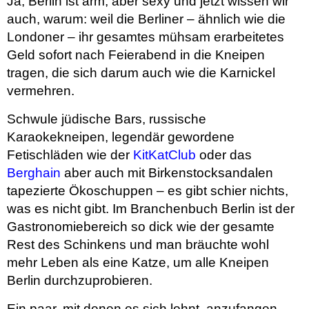
Ja, Berlin ist arm, aber sexy und jetzt wissen wir
auch, warum: weil die Berliner – ähnlich wie die
Londoner – ihr gesamtes mühsam erarbeitetes
Geld sofort nach Feierabend in die Kneipen
tragen, die sich darum auch wie die Karnickel
vermehren.
Schwule jüdische Bars, russische
Karaokekneipen, legendär gewordene
Fetischläden wie der
KitKatClub
oder das
Berghain
aber auch mit Birkenstocksandalen
tapezierte Ökoschuppen – es gibt schier nichts,
was es nicht gibt. Im Branchenbuch Berlin ist der
Gastronomiebereich so dick wie der gesamte
Rest des Schinkens und man bräuchte wohl
mehr Leben als eine Katze, um alle Kneipen
Berlin durchzuprobieren.
Ein paar, mit denen es sich lohnt, anzufangen,