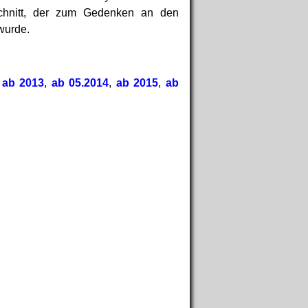
schnitt, der zum Gedenken an den
wurde.
,
ab 2013
,
ab 05.2014
,
ab 2015
,
ab