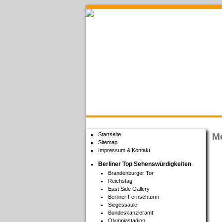
Welcome to Berlin
Startseite
Me
Sitemap
Impressum & Kontakt
Berliner Top Sehenswürdigkeiten
Brandenburger Tor
Reichstag
East Side Gallery
Berliner Fernsehturm
Siegessäule
Bundeskanzleramt
Olympiastadion