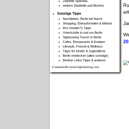
Zitadelle Spandau
Ru
weitere Stadtteile und Bezirke
er
Sonstige Tipps
Nachtleben: Berlin bei Nacht
Ja
Shopping, Einkaufsmeilen & Märkte
Ihre (Insider?) Tipps
Unterkünfte in und um Berlin
We
Sightseeing Touren in Berlin
20
Cafes, Restaurants & Kneipen
Lifestyle, Freizeit & Wellness
Tipps für Kinder & Jugendliche
Berlin entdecken (alles sonstige)
Berliner Linke Tipps & anderes
© www.berlin-travel-sightseeing.com