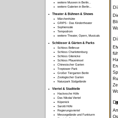
weitere Museen in Berlin...
Di
weitere Galerien in Berlin...
Theater & Bühnen & Shows
Di
Märchenhütte
Bl
GRIPS - Das Kindertheater
Sophiensäle
Wa
Tempodrom
weitere Theater, Opern, Musicals
Di
Schlösser & Gärten & Parks
Et
Schloss Bellevue
Schloss Charlottenburg
fü
Schloss Glienicke
Ha
Schloss Pfaueninsel
Chinesischer Garten
Er
Treptower Park
Sp
Großer Tiergarten Berlin
Zoologischer Garten
Ru
Naturpark Südgelände
Ze
Viertel & Stadtteile
Wo
Hackesche Höfe
Das Nikolai Viertel
D
Köpenick
B
Sarotti Höfe
Am
Regierungsviertel
Messegelände und Funkturm
Os