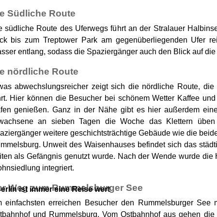
e Südliche Route
e südliche Route des Uferwegs führt an der Stralauer Halbinsel
ick bis zum Treptower Park am gegenüberliegenden Ufer rei
sser entlang, sodass die Spaziergänger auch den Blick auf die
e nördliche Route
was abwechslungsreicher zeigt sich die nördliche Route, di
hrt. Hier können die Besucher bei schönem Wetter Kaffee und
fen genießen. Ganz in der Nähe gibt es hier außerdem eine
wachsene an sieben Tagen die Woche das Klettern üben 
aziergänger weitere geschichtsträchtige Gebäude wie die be
mmelsburg. Unweit des Waisenhauses befindet sich das städt
iten als Gefängnis genutzt wurde. Nach der Wende wurde die Ha
hnsiedlung integriert.
er Weg zum Rummelsburger See
erlin ist immer eine Reise wert
 einfachsten erreichen Besucher den Rummelsburger See m
tbahnhof und Rummelsburg. Vom Ostbahnhof aus gehen die 