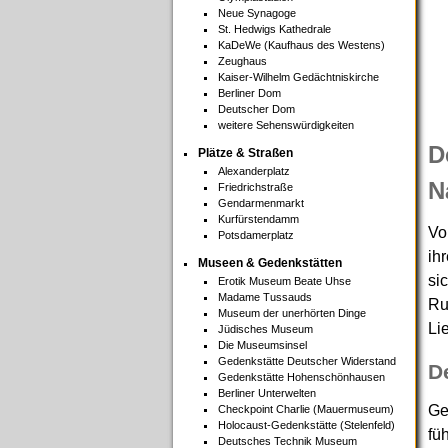
Neue Synagoge
St. Hedwigs Kathedrale
KaDeWe (Kaufhaus des Westens)
Zeughaus
Kaiser-Wilhelm Gedächtniskirche
Berliner Dom
Deutscher Dom
weitere Sehenswürdigkeiten
D
Plätze & Straßen
Alexanderplatz
N
Friedrichstraße
Gendarmenmarkt
Kurfürstendamm
Vo
Potsdamerplatz
ih
Museen & Gedenkstätten
si
Erotik Museum Beate Uhse
Madame Tussauds
Ru
Museum der unerhörten Dinge
Li
Jüdisches Museum
Die Museumsinsel
Gedenkstätte Deutscher Widerstand
D
Gedenkstätte Hohenschönhausen
Berliner Unterwelten
Ge
Checkpoint Charlie (Mauermuseum)
Holocaust-Gedenkstätte (Stelenfeld)
fü
Deutsches Technik Museum