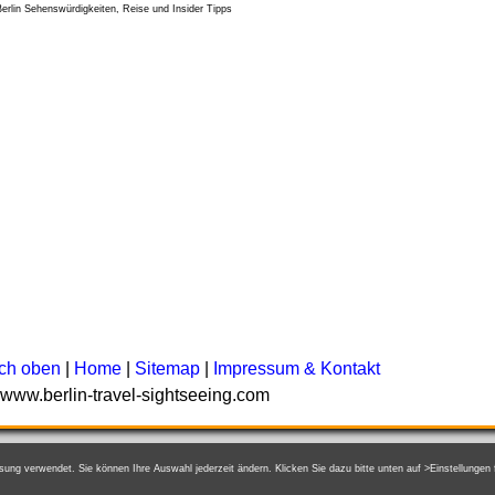
ch oben
|
Home
|
Sitemap
|
Impressum & Kontakt
 www.berlin-travel-sightseeing.com
sung verwendet. Sie können Ihre Auswahl jederzeit ändern. Klicken Sie dazu bitte unten auf >Einstellunge