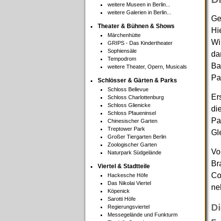
weitere Museen in Berlin...
weitere Galerien in Berlin...
Ge
Theater & Bühnen & Shows
Hi
Märchenhütte
Wi
GRIPS - Das Kindertheater
Sophiensäle
da
Tempodrom
Ba
weitere Theater, Opern, Musicals
Pa
Schlösser & Gärten & Parks
Schloss Bellevue
Er
Schloss Charlottenburg
Schloss Glienicke
di
Schloss Pfaueninsel
Pa
Chinesischer Garten
Treptower Park
Gl
Großer Tiergarten Berlin
Zoologischer Garten
Vo
Naturpark Südgelände
Br
Viertel & Stadtteile
Co
Hackesche Höfe
Das Nikolai Viertel
ne
Köpenick
Sarotti Höfe
Di
Regierungsviertel
Messegelände und Funkturm