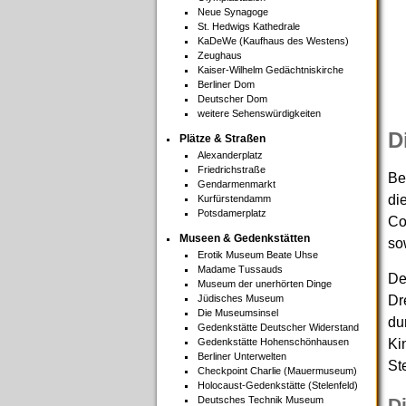
Neue Synagoge
St. Hedwigs Kathedrale
KaDeWe (Kaufhaus des Westens)
Zeughaus
Kaiser-Wilhelm Gedächtniskirche
Berliner Dom
Deutscher Dom
weitere Sehenswürdigkeiten
D
Plätze & Straßen
Alexanderplatz
Friedrichstraße
Be
Gendarmenmarkt
di
Kurfürstendamm
Potsdamerplatz
Co
Museen & Gedenkstätten
so
Erotik Museum Beate Uhse
Madame Tussauds
De
Museum der unerhörten Dinge
Jüdisches Museum
Dr
Die Museumsinsel
du
Gedenkstätte Deutscher Widerstand
Gedenkstätte Hohenschönhausen
Ki
Berliner Unterwelten
St
Checkpoint Charlie (Mauermuseum)
Holocaust-Gedenkstätte (Stelenfeld)
Deutsches Technik Museum
D