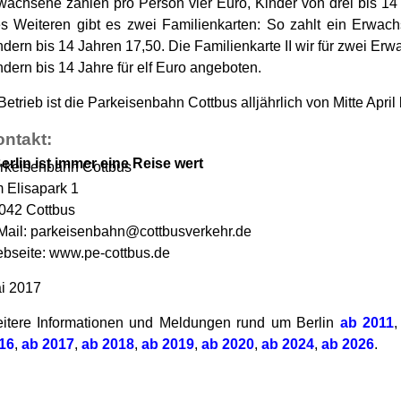
wachsene zahlen pro Person vier Euro, Kinder von drei bis 14
s Weiteren gibt es zwei Familienkarten: So zahlt ein Erwach
ndern bis 14 Jahren 17,50. Die Familienkarte II wir für zwei Erw
ndern bis 14 Jahre für elf Euro angeboten.
 Betrieb ist die Parkeisenbahn Cottbus alljährlich von Mitte April
ntakt:
erlin ist immer eine Reise wert
rkeisenbahn Cottbus
 Elisapark 1
042 Cottbus
Mail: parkeisenbahn@cottbusverkehr.de
bseite: www.pe-cottbus.de
i 2017
itere Informationen und Meldungen rund um Berlin
ab 2011
16
,
ab 2017
,
ab 2018
,
ab 2019
,
ab 2020
,
ab 2024
,
ab 2026
.