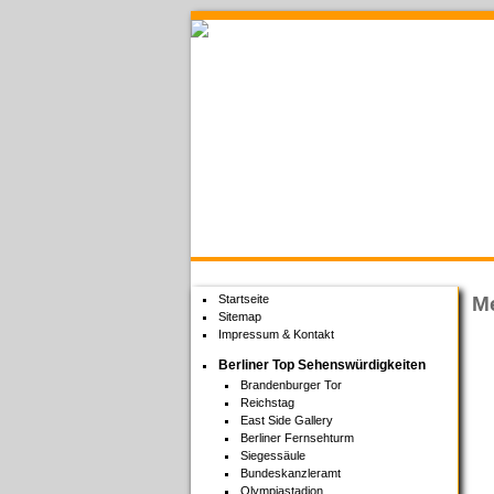
Welcome to Berlin
Startseite
Me
Sitemap
Impressum & Kontakt
Berliner Top Sehenswürdigkeiten
Brandenburger Tor
Reichstag
East Side Gallery
Berliner Fernsehturm
Siegessäule
Bundeskanzleramt
Olympiastadion