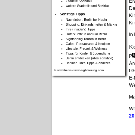
Er
Zitadelle Spandau
weitere Stadtteile und Bezirke
De
Sonstige Tipps
Ki
Nachtleben: Berlin bei Nacht
Ki
Shopping, Einkaufsmeilen & Märkte
Ihre (Insider?) Tipps
In
Unterkünfte in und um Berlin
Sightseeing Touren in Berlin
Cafes, Restaurants & Kneipen
Ko
Lifestyle, Freizeit & Wellness
Tipps für Kinder & Jugendliche
B
Pa
Berlin entdecken (alles sonstige)
Am
Berliner Linke Tipps & anderes
03
© www.berlin-travel-sightseeing.com
E-
We
Ma
We
20