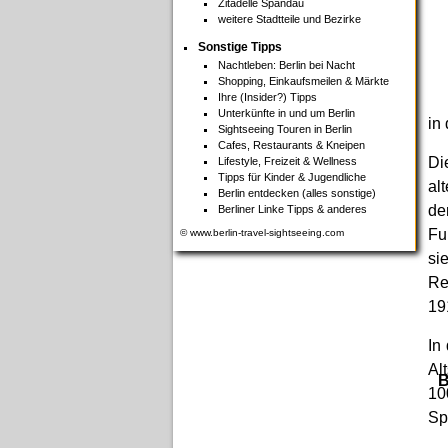
Zitadelle Spandau
weitere Stadtteile und Bezirke
Sonstige Tipps
Nachtleben: Berlin bei Nacht
Shopping, Einkaufsmeilen & Märkte
Ihre (Insider?) Tipps
Unterkünfte in und um Berlin
in
Sightseeing Touren in Berlin
Cafes, Restaurants & Kneipen
Di
Lifestyle, Freizeit & Wellness
Tipps für Kinder & Jugendliche
al
Berlin entdecken (alles sonstige)
de
Berliner Linke Tipps & anderes
Fu
© www.berlin-travel-sightseeing.com
si
Re
19
In
Al
B
10
Sp