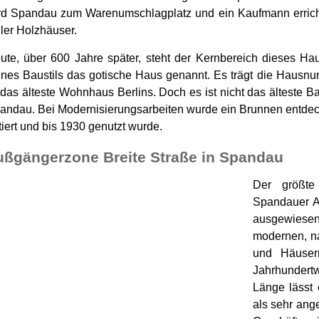
rd Spandau zum Warenumschlagplatz und ein Kaufmann erricht
ller Holzhäuser.
ute, über 600 Jahre später, steht der Kernbereich dieses H
ines Baustils das gotische Haus genannt. Es trägt die Hausnu
t das älteste Wohnhaus Berlins. Doch es ist nicht das älteste Ba
andau. Bei Modernisierungsarbeiten wurde ein Brunnen entdeckt
tiert und bis 1930 genutzt wurde.
ußgängerzone Breite Straße in Spandau
Der größte
Spandauer Al
ausgewiesen
modernen, n
und Häuser
Jahrhunder
Länge lässt 
als sehr ang