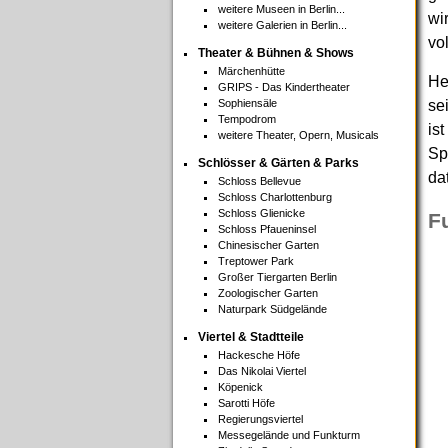
weitere Museen in Berlin...
wi
weitere Galerien in Berlin...
vo
Theater & Bühnen & Shows
Märchenhütte
He
GRIPS - Das Kindertheater
Sophiensäle
se
Tempodrom
is
weitere Theater, Opern, Musicals
Sp
Schlösser & Gärten & Parks
da
Schloss Bellevue
Schloss Charlottenburg
Schloss Glienicke
F
Schloss Pfaueninsel
Chinesischer Garten
Treptower Park
Großer Tiergarten Berlin
Zoologischer Garten
Naturpark Südgelände
Viertel & Stadtteile
Hackesche Höfe
Das Nikolai Viertel
Köpenick
Sarotti Höfe
Regierungsviertel
Messegelände und Funkturm