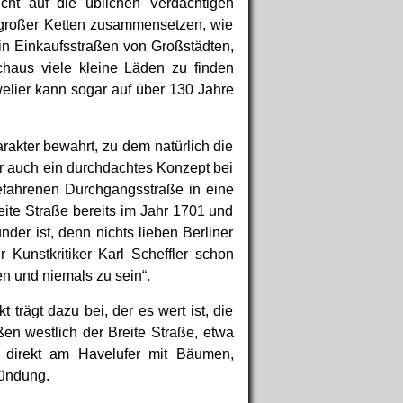
icht auf die üblichen Verdächtigen
 großer Ketten zusammensetzen, wie
 in Einkaufsstraßen von Großstädten,
chaus viele kleine Läden zu finden
welier kann sogar auf über 130 Jahre
rakter bewahrt, zu dem natürlich die
er auch ein durchdachtes Konzept bei
befahrenen Durchgangsstraße in eine
te Straße bereits im Jahr 1701 und
nder ist, denn nichts lieben Berliner
unstkritiker Karl Scheffler schon
n und niemals zu sein“.
 trägt dazu bei, der es wert ist, die
en westlich der Breite Straße, etwa
e direkt am Havelufer mit Bäumen,
mündung.