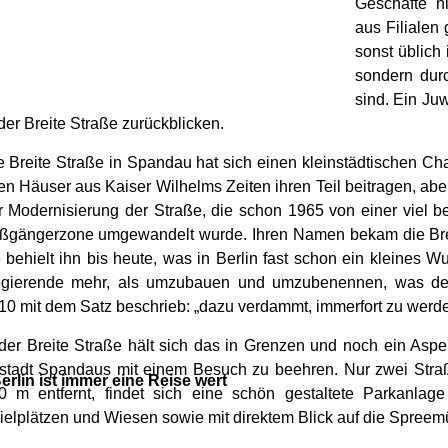
Geschäfte n
aus Filialen
sonst üblich
sondern dur
sind. Ein Ju
 der Breite Straße zurückblicken.
e Breite Straße in Spandau hat sich einen kleinstädtischen Cha
ten Häuser aus Kaiser Wilhelms Zeiten ihren Teil beitragen, ab
r Modernisierung der Straße, die schon 1965 von einer viel 
ßgängerzone umgewandelt wurde. Ihren Namen bekam die Brei
e behielt ihn bis heute, was in Berlin fast schon ein kleines Wu
gierende mehr, als umzubauen und umzubenennen, was der K
10 mit dem Satz beschrieb: „dazu verdammt, immerfort zu werde
 der Breite Straße hält sich das in Grenzen und noch ein Aspekt
tstadt Spandaus mit einem Besuch zu beehren. Nur zwei Straß
erlin ist immer eine Reise wert
0 m entfernt, findet sich eine schön gestaltete Parkanlag
ielplätzen und Wiesen sowie mit direktem Blick auf die Spree