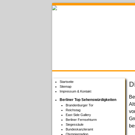
Welcome to Berlin
Startseite
D
Sitemap
Impressum & Kontakt
Be
Berliner Top Sehenswürdigkeiten
Al
Brandenburger Tor
Reichstag
vo
East Side Gallery
Gr
Berliner Fernsehturm
Siegessäule
be
Bundeskanzleramt
Olympiastadion