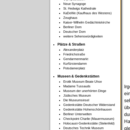
Neue Synagoge
St. Hedwigs Kathedrale
KaDeWe (Kaufhaus des Westens)
Zeughaus
Kaiser-Wilhelm Gedächtniskirche
Berliner Dom
Deutscher Dom
weitere Sehenswürdigkeiten
Plätze & Straßen
Alexanderplatz
Friedrichstraße
Gendarmenmarkt
Kurfürstendamm
Potsdamerplatz
Museen & Gedenkstätten
Erotik Museum Beate Uhse
Ir
Madame Tussauds
Museum der unerhörten Dinge
ei
Jüdisches Museum
se
Die Museumsinsel
Gedenkstätte Deutscher Widerstand
üb
Gedenkstätte Hohenschönhausen
du
Berliner Unterwelten
Checkpoint Charlie (Mauermuseum)
Ha
Holocaust-Gedenkstätte (Stelenfeld)
gl
Deutsches Technik Museum