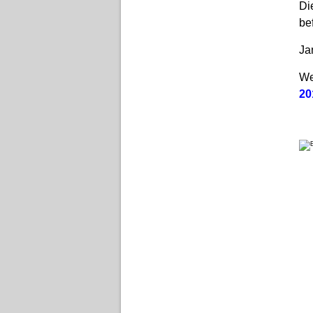
Di
be
Ja
We
20