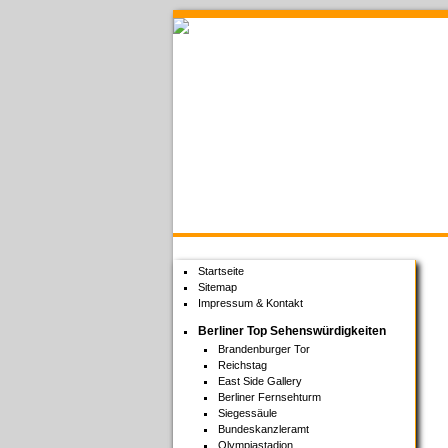
Welcome to Berlin
Startseite
Sitemap
Impressum & Kontakt
Berliner Top Sehenswürdigkeiten
Brandenburger Tor
Reichstag
East Side Gallery
Berliner Fernsehturm
Siegessäule
Bundeskanzleramt
Olympiastadion