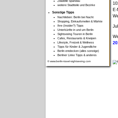
Zitadelle Spandau
10
weitere Stadtteile und Bezirke
E-
Sonstige Tipps
We
Nachtleben: Berlin bei Nacht
Shopping, Einkaufsmeilen & Märkte
Ihre (Insider?) Tipps
Ju
Unterkünfte in und um Berlin
Sightseeing Touren in Berlin
We
Cafes, Restaurants & Kneipen
20
Lifestyle, Freizeit & Wellness
Tipps für Kinder & Jugendliche
Berlin entdecken (alles sonstige)
Berliner Linke Tipps & anderes
© www.berlin-travel-sightseeing.com