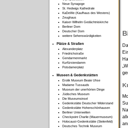
Neue Synagoge
St. Hedwigs Kathedrale
KaDeWe (Kaufhaus des Westens)
Zeughaus
Kaiser-Wilhelm Gedächtniskirche
Berliner Dom
Deutscher Dom
B
weitere Sehenswürdigkeiten
Plätze & Straßen
Da
Alexanderplatz
Ei
Friedrichstraße
Gendarmenmarkt
Ha
Kurfürstendamm
„W
Potsdamerplatz
ge
Museen & Gedenkstätten
Erotik Museum Beate Uhse
K
Madame Tussauds
Museum der unerhörten Dinge
Jüdisches Museum
Mo
Die Museumsinsel
Su
Gedenkstätte Deutscher Widerstand
Gedenkstätte Hohenschönhausen
Na
Berliner Unterwelten
al
Checkpoint Charlie (Mauermuseum)
Holocaust-Gedenkstätte (Stelenfeld)
an
Deutsches Technik Museum