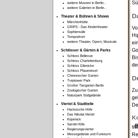
Sü
weitere Museen in Berlin...
weitere Galerien in Berlin...
D
Theater & Bühnen & Shows
Märchenhütte
GRIPS - Das Kindertheater
Vo
Sophiensäle
Hi
Tempodrom
weitere Theater, Opern, Musicals
ei
Go
Schlösser & Gärten & Parks
Schloss Bellevue
Bi
Schloss Charlottenburg
de
Schloss Glienicke
Schloss Pfaueninsel
Chinesischer Garten
D
Treptower Park
Großer Tiergarten Berlin
Zu
Zoologischer Garten
Naturpark Südgelände
ge
Viertel & Stadtteile
De
Hackesche Höfe
Das Nikolai Viertel
Ko
Köpenick
Sarotti Höfe
B
Wa
Regierungsviertel
Re
Messegelände und Funkturm