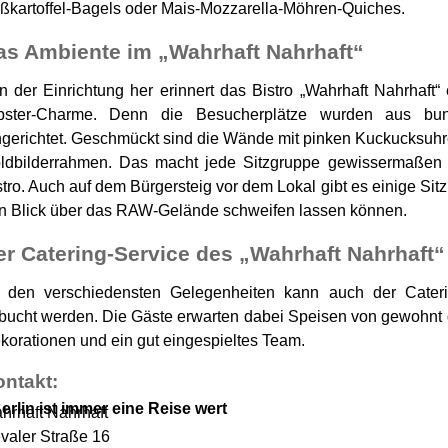
ßkartoffel-Bagels oder Mais-Mozzarella-Möhren-Quiches.
as Ambiente im „Wahrhaft Nahrhaft“
n der Einrichtung her erinnert das Bistro „Wahrhaft Nahrhaft
pster-Charme. Denn die Besucherplätze wurden aus bu
ngerichtet. Geschmückt sind die Wände mit pinken Kuckucksuh
ldbilderrahmen. Das macht jede Sitzgruppe gewissermaße
stro. Auch auf dem Bürgersteig vor dem Lokal gibt es einige Si
n Blick über das RAW-Gelände schweifen lassen können.
er Catering-Service des „Wahrhaft Nahrhaft“
 den verschiedensten Gelegenheiten kann auch der Cateri
bucht werden. Die Gäste erwarten dabei Speisen von gewohnt gu
korationen und ein gut eingespieltes Team.
ntakt:
erlin ist immer eine Reise wert
hrhaft Nahrhaft
valer Straße 16