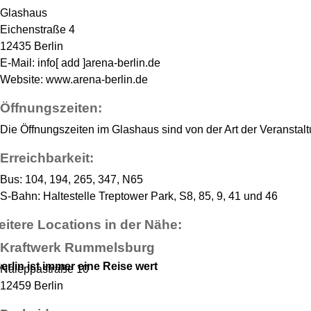
Glashaus
Eichenstraße 4
12435 Berlin
E-Mail: info[ add ]arena-berlin.de
Website: www.arena-berlin.de
Öffnungszeiten:
Die Öffnungszeiten im Glashaus sind von der Art der Veranstal
Erreichbarkeit:
Bus: 104, 194, 265, 347, N65
S-Bahn: Haltestelle Treptower Park, S8, 85, 9, 41 und 46
itere Locations in der Nähe:
Kraftwerk Rummelsburg
erlin ist immer eine Reise wert
Naleppastraße 10
12459 Berlin