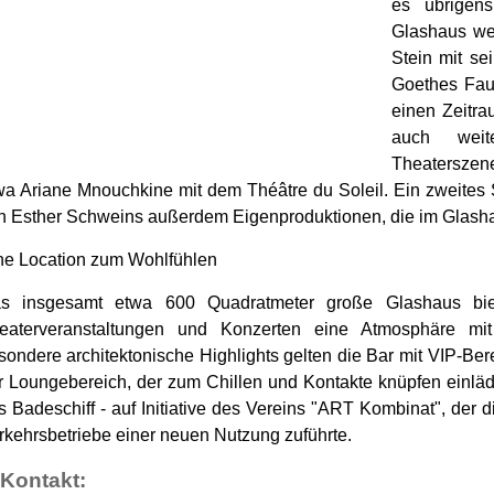
es übrigen
Glashaus wel
Stein mit se
Goethes Faus
einen Zeitra
auch weite
Theaterszene
wa Ariane Mnouchkine mit dem Théâtre du Soleil. Ein zweites
n Esther Schweins außerdem Eigenproduktionen, die im Glasha
ne Location zum Wohlfühlen
s insgesamt etwa 600 Quadratmeter große Glashaus bie
eaterveranstaltungen und Konzerten eine Atmosphäre mi
sondere architektonische Highlights gelten die Bar mit VIP-Be
r Loungebereich, der zum Chillen und Kontakte knüpfen einläd
s Badeschiff - auf Initiative des Vereins "ART Kombinat", der 
rkehrsbetriebe einer neuen Nutzung zuführte.
Kontakt: