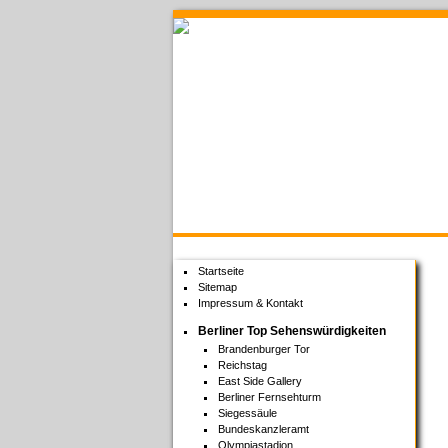
Welcome to Berlin
Startseite
Sitemap
Impressum & Kontakt
Berliner Top Sehenswürdigkeiten
Brandenburger Tor
Reichstag
East Side Gallery
Berliner Fernsehturm
Siegessäule
Bundeskanzleramt
Olympiastadion