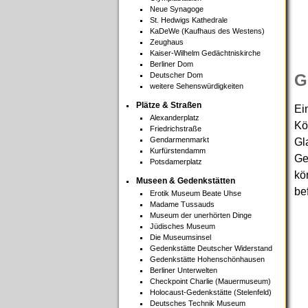
Neue Synagoge
St. Hedwigs Kathedrale
KaDeWe (Kaufhaus des Westens)
Zeughaus
Kaiser-Wilhelm Gedächtniskirche
Berliner Dom
Deutscher Dom
G
weitere Sehenswürdigkeiten
Plätze & Straßen
Ei
Alexanderplatz
Kö
Friedrichstraße
Gendarmenmarkt
Gl
Kurfürstendamm
Ge
Potsdamerplatz
kö
Museen & Gedenkstätten
be
Erotik Museum Beate Uhse
Madame Tussauds
Museum der unerhörten Dinge
Jüdisches Museum
Die Museumsinsel
Gedenkstätte Deutscher Widerstand
Gedenkstätte Hohenschönhausen
Berliner Unterwelten
Checkpoint Charlie (Mauermuseum)
Holocaust-Gedenkstätte (Stelenfeld)
Deutsches Technik Museum