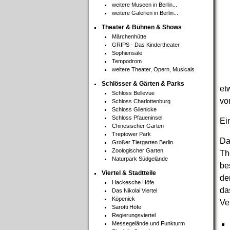
weitere Museen in Berlin...
weitere Galerien in Berlin...
Theater & Bühnen & Shows
Märchenhütte
GRIPS - Das Kindertheater
Sophiensäle
Tempodrom
weitere Theater, Opern, Musicals
Schlösser & Gärten & Parks
et
Schloss Bellevue
vo
Schloss Charlottenburg
Schloss Glienicke
Schloss Pfaueninsel
Ei
Chinesischer Garten
Treptower Park
Da
Großer Tiergarten Berlin
Zoologischer Garten
Th
Naturpark Südgelände
be
Viertel & Stadtteile
de
Hackesche Höfe
da
Das Nikolai Viertel
Köpenick
Ve
Sarotti Höfe
Regierungsviertel
Messegelände und Funkturm