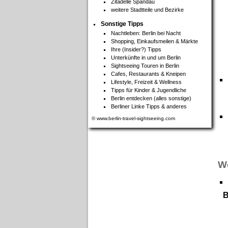
Zitadelle Spandau
weitere Stadtteile und Bezirke
Sonstige Tipps
Nachtleben: Berlin bei Nacht
Shopping, Einkaufsmeilen & Märkte
Ihre (Insider?) Tipps
Unterkünfte in und um Berlin
Sightseeing Touren in Berlin
Cafes, Restaurants & Kneipen
Lifestyle, Freizeit & Wellness
Tipps für Kinder & Jugendliche
Berlin entdecken (alles sonstige)
Berliner Linke Tipps & anderes
© www.berlin-travel-sightseeing.com
We
B