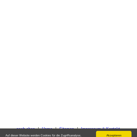
nach oben
|
Home
|
Sitemap
|
Impressum & Kontakt
©: www.berlin-travel-sightseeing.com
Auf dieser Website werden Cookies für die Zugriffsanalyse,
Akzeptieren